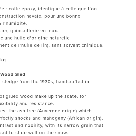
sée : colle époxy, identique à celle que l’on
construction navale, pour une bonne
à l’humidité.
ier, quincaillerie en inox.
ec une huile d’origine naturelle
ment de l’huile de lin), sans solvant chimique,
 kg.
Wood Sled
a sledge from the 1930s, handcrafted in
 of glued wood make up the skate, for
exibility and resistance.
s: the ash tree (Auvergne origin) which
fectly shocks and mahogany (African origin),
ntrast and nobility, with its narrow grain that
pad to slide well on the snow.