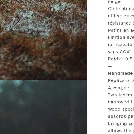
neige.
Colle utili
utilise en 
résistance 
Patins en ac
Finition av
(principale
sans COV.
Poids : 9,5
—
Handmade 
Replica of 
Auvergne.
Two layers
improved fl
Wood specie
absorbs per
bringing co
allows the 