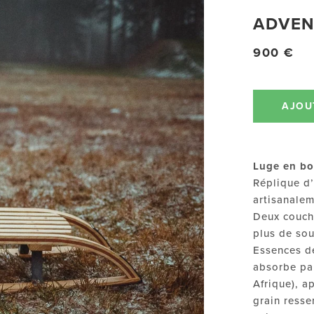
ADVEN
900 €
AJOU
Luge en boi
Réplique d
artisanale
Deux couch
plus de sou
Essences de
absorbe par
Afrique), a
grain resse