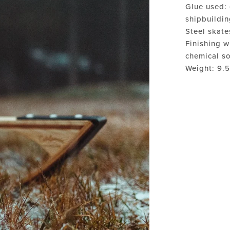
Glue used: 
shipbuildin
Steel skate
Finishing wi
chemical s
Weight: 9.5