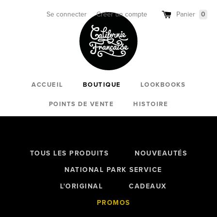
Passer
au
Se connecter
Créer un compte
Panier
0
contenu
ACCUEIL
BOUTIQUE
LOOKBOOKS
POINTS DE VENTE
HISTOIRE
TOUS LES PRODUITS
NOUVEAUTÉS
NATIONAL PARK SERVICE
L'ORIGINAL
CADEAUX
PROMOS