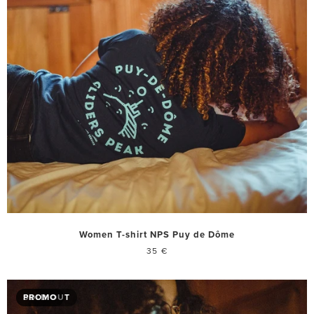
Women T-shirt NPS Puy de Dôme
35 €
SOLD OUT
PROMO