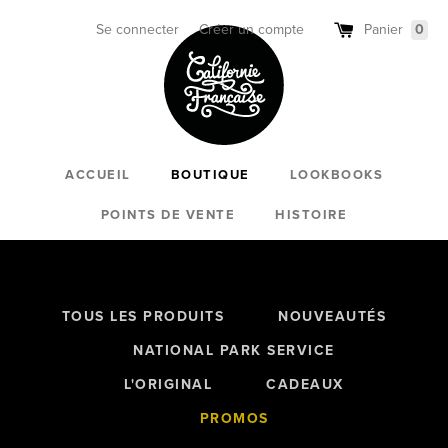
Passer
au
Se connecter
Créer un compte
Panier
0
contenu
ACCUEIL
BOUTIQUE
LOOKBOOKS
POINTS DE VENTE
HISTOIRE
TOUS LES PRODUITS
NOUVEAUTÉS
NATIONAL PARK SERVICE
L'ORIGINAL
CADEAUX
PROMOS